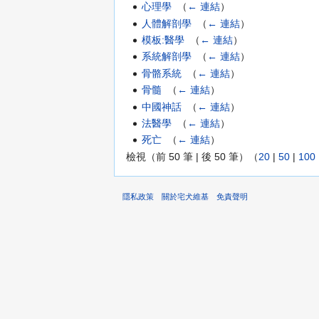
心理學
‎
（
← 連結
）
人體解剖學
‎
（
← 連結
）
模板:醫學
‎
（
← 連結
）
系統解剖學
‎
（
← 連結
）
骨骼系統
‎
（
← 連結
）
骨髓
‎
（
← 連結
）
中國神話
‎
（
← 連結
）
法醫學
‎
（
← 連結
）
死亡
‎
（
← 連結
）
檢視（前 50 筆 | 後 50 筆）（
20
|
50
|
100
隱私政策
關於宅犬維基
免責聲明