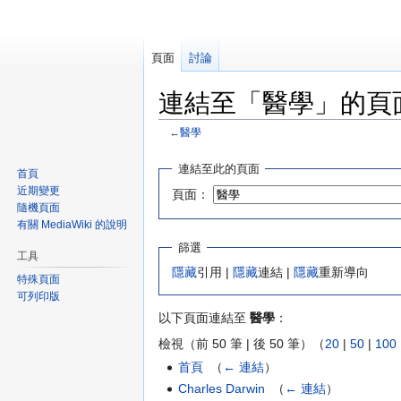
頁面
討論
連結至「醫學」的頁
←
醫學
跳
跳
連結至此的頁面
首頁
至
至
近期變更
頁面：
導
搜
隨機頁面
覽
尋
有關 MediaWiki 的說明
篩選
工具
隱藏
引用 |
隱藏
連結 |
隱藏
重新導向
特殊頁面
可列印版
以下頁面連結至
醫學
：
檢視（前 50 筆 | 後 50 筆）（
20
|
50
|
100
首頁
‎
（
← 連結
）
Charles Darwin
‎
（
← 連結
）