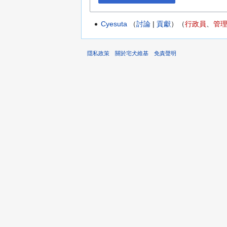
Cyesuta
討論
貢獻
‏‎（
行政員
、
管
隱私政策
關於宅犬維基
免責聲明