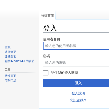
特殊頁面
登入
跳
跳
使用者名稱
至
至
首頁
導
搜
近期變更
覽
尋
密碼
隨機頁面
有關 MediaWiki 的說明
工具
記住我的登入狀態
特殊頁面
可列印版
登入
登入說明
忘記密碼？