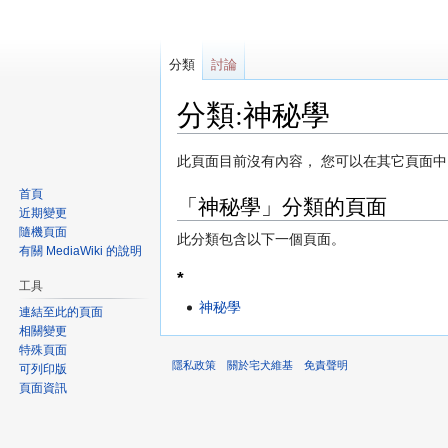
分類
討論
分類:神秘學
跳
跳
此頁面目前沒有內容， 您可以在其它頁面
至
至
首頁
「神秘學」分類的頁面
導
搜
近期變更
覽
尋
隨機頁面
此分類包含以下一個頁面。
有關 MediaWiki 的說明
*
工具
神秘學
連結至此的頁面
相關變更
特殊頁面
隱私政策
關於宅犬維基
免責聲明
可列印版
頁面資訊